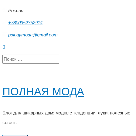
Перейти
Россия
к
+7800352352914
содержимому
polnaymoda@gmail.com
Поиск
Search
for:
ПОЛНАЯ МОДА
Блог для шикарных дам: модные тенденции, луки, полезные
советы