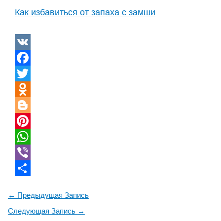
Как избавиться от запаха с замши
VK
Facebook
Twitter
Odnoklassniki
Blogger
Pinterest
WhatsApp
Viber
Отправить
Навигация
←
Предыдущая Запись
по
Следующая Запись
→