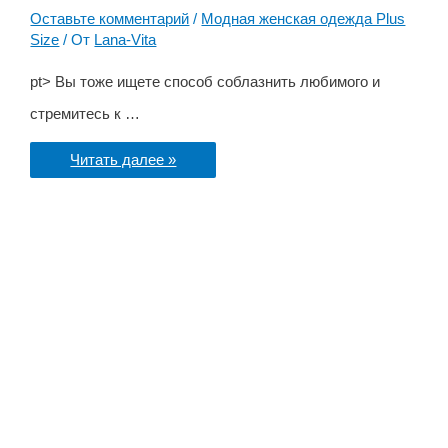
Оставьте комментарий
/
Модная женская одежда Plus
Size
/ От
Lana-Vita
pt> Вы тоже ищете способ соблазнить любимого и
стремитесь к …
Сводим
Читать далее »
мужчин
с
ума:
выбираем
платье
для
полной
фигуры
песочные