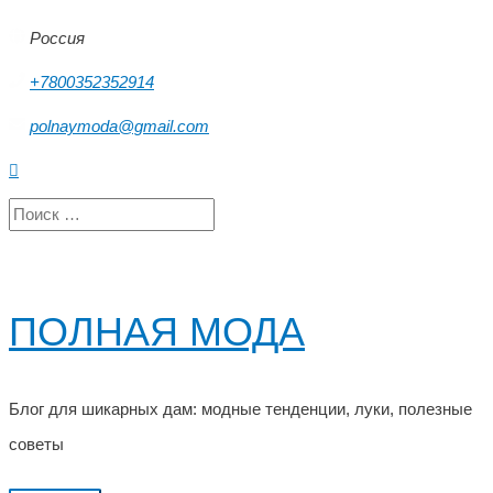
Перейти
Россия
к
+7800352352914
содержимому
polnaymoda@gmail.com
Поиск
Search
for:
ПОЛНАЯ МОДА
Блог для шикарных дам: модные тенденции, луки, полезные
советы