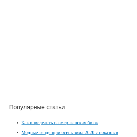
часы
Популярные статьи
Как определить размер женских брюк
Модные тенденции осень зима 2020 с показов в