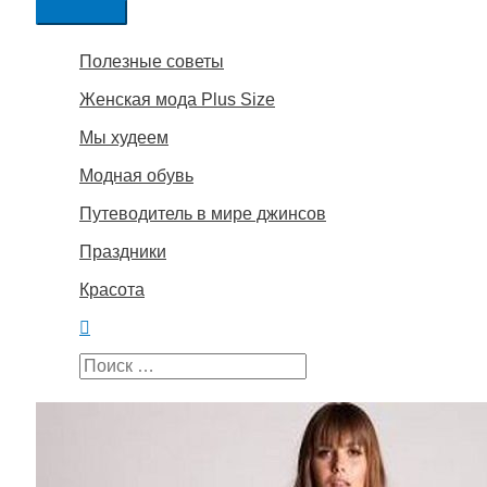
t
Главное
pp
Полезные советы
меню
Женская мода Plus Size
Мы худеем
ить
Модная обувь
Путеводитель в мире джинсов
Праздники
Красота
Поиск
Search
for: