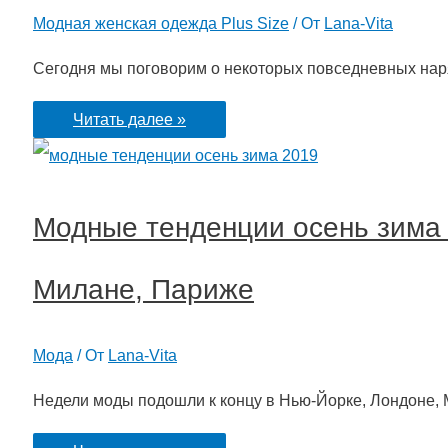
Модная женская одежда Plus Size
/ От
Lana-Vita
Сегодня мы поговорим о некоторых повседневных на
Повседневная
Читать далее »
мода
для
Модные тенденции осень зима 
полных
женщин:
Милане, Париже
варианты
нарядов
Мода
/ От
Lana-Vita
на
осень,
Недели моды подошли к концу в Нью-Йорке, Лондоне,
зиму,