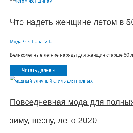
последних
тенденциях
Что надеть женщине летом в 5
уличного
стиля.
Мода
/ От
Lana-Vita
Стильные
образы
Великолепные летние наряды для женщин старше 50 ле
для
Что
Читать далее »
полных
надеть
осень-
женщине
зима
Повседневная мода для полных
летом
в
зиму, весну, лето 2020
50