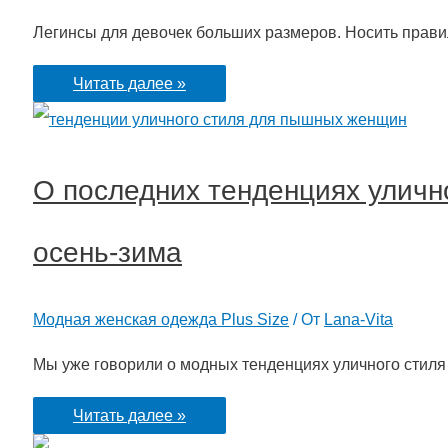
Легинсы для девочек больших размеров. Носить прав
С
Читать далее »
чем
носить
О последних тенденциях уличн
легинсы
для
осень-зима
девочек
больших
Модная женская одежда Plus Size
/ От
Lana-Vita
размеров:
10
Мы уже говорили о модных тенденциях уличного стил
модных
О
Читать далее »
образов