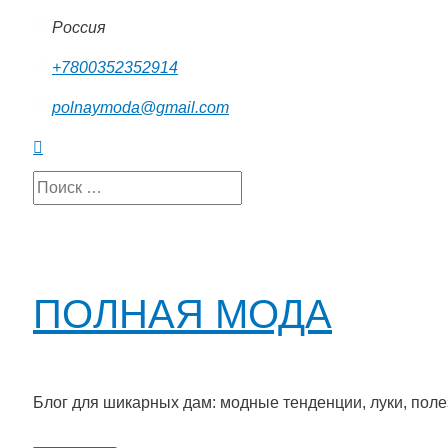
Перейти
Россия
к
+7800352352914
содержимому
polnaymoda@gmail.com
Поиск
Search
for:
ok
ПОЛНАЯ МОДА
ssniki
Блог для шикарных дам: модные тенденции, луки, пол